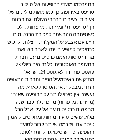
התפרסמו מועדי ההופעות של טיילור 
סוויפט באירופה. כן, כמו מאות מיליונים של 
צעירות וצעירים ברחבי העולם, גם הבנות 
הן "סוויפטיות" (מי יותר, מי פחות), ולכן 
כשנפתחה ההרשמה למכירת הכרטיסים 
היינו עם אצבע על המקלדת והצלחנו לרכוש 
כרטיסים למופע בווינה. לאחר השוואת 
מחירי טיסות הזמנו כרטיסים עם חברת 
התעופה האוסטרית. כל זה היה ביולי 23.
פאסט-פורוורד לאוגוסט 24. ישראל 
מתנקשת באיסמעיל הנייה וחברות התעופה 
הזרות מבטלות את הטיסות לארץ. מה 
נעשה? אין סיכוי לוותר על ההופעה שאנחנו 
(מי יותר, מי פחות) מחכות לה כבר שנה.
מחפשים כרטיסים עם אל-על, אבל הכל 
מלא. עושים סיעור מוחות ומחליטים להזמין 
טיסה עם וויז כמה שיותר קרוב למועד 
ההופעה, כך יש סיכוי גדול יותר לטוס.
כמו שכבר רמזתי, אחת הבנות היא 