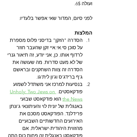
ועולה 6$.
לפני סיום, המדור שאי אפשר בלעדיו:
המלצות
הסדרה "הזקן" בדיסני פלוס מספרת 
על סוכן סי.אי.איי זקן שהעבר חוזר 
לרדוף אותו. כן, אני יודע, זה תיאור גנרי 
של לא מעט סדרות. מה שעושה את 
הסדרה זה צוות השחקנים ובראשם 
ג'ף ברידג'ס וג'ון לית'גו.
בנסיעות למרכז אני משתדל לשמוע 
פודקאסטים. 
Unholy: Two Jews on 
the News
 הוא פודקאסט שבועי 
באנגלית של יונית לוי והעיתונאי ג'ונתן 
פרידלנד. הפודקאסט מסכם את 
האירועים החדשותיים השבועיים 
מהזווית היהודית-ישראלית. אם 
פודקאסט באנגלית זה פחות כוס התה 