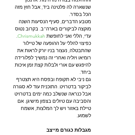
שנשארה לה פלטינה ביד, אבל חוץ מזה 
הכל בסדר.
מטבע הדברים, סעיף הנסיעות השנה 
מוקצה לביקורים בארה"ב. בקרוב נטוס 
עדי, הללי ואני לחופשת 
Chrismukkah
. 
כפיצוי להללי על ההופעה של טיילור 
שהתבטלה, נעצור בניו יורק לראות את 
רומיאו ויוליה ואחרי זה נמשיך לפלורידה 
להיפגש עם אורי ולבלות קצת זמן איכות 
ביחד.
גם ניבי לא תקופח ובפסח היא תצטרף 
לביקור בדטרויט. התוכנית עוד לא סגורה 
אבל כנראה שנשלב כמה ימים בדטרויט 
והסביבה עם טיולים בצפון מישיגן. אם 
טיילת באזור ויש לך המלצות, אשמח 
לשמוע.
מגבלות כגורם מייצב